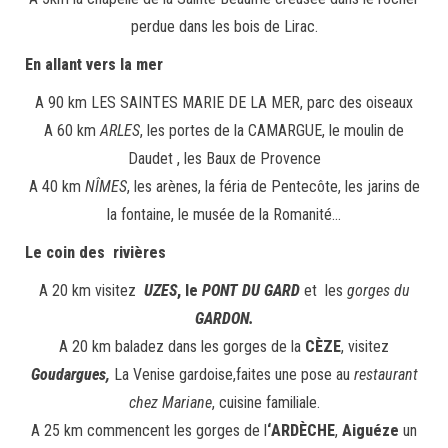
perdue dans les bois de Lirac.
En allant vers la mer
A 90 km LES SAINTES MARIE DE LA MER, parc des oiseaux
A 60 km
ARLES
, les portes de la CAMARGUE, le moulin de
Daudet , les Baux de Provence
A 40 km
NÎMES
, les arènes, la féria de Pentecôte, les jarins de
la fontaine, le musée de la Romanité…
Le coin des rivières
A 20 km visitez
UZES
, le
PONT DU GARD
et les
gorges du
GARDON.
A 20 km baladez dans les gorges de la
CÈZE
, visitez
Goudargues,
La Venise gardoise,faites une pose au
restaurant
chez Mariane
, cuisine familiale.
A 25 km commencent les gorges de l
‘ARDÈCHE
,
Aiguéze
un