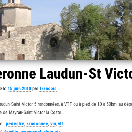
ronne Laudun-St Vict
ié le
15 juin 2018
par
francois
udun-Saint-Victor 5 randonnées, à VTT ou à pied de 10 à 50km, au dép
ge de Mayran-Saint Victor la Coste…
e :
pédestre
,
randonnée
,
vin
,
vtt
té
famille
,
monument
,
plein-air