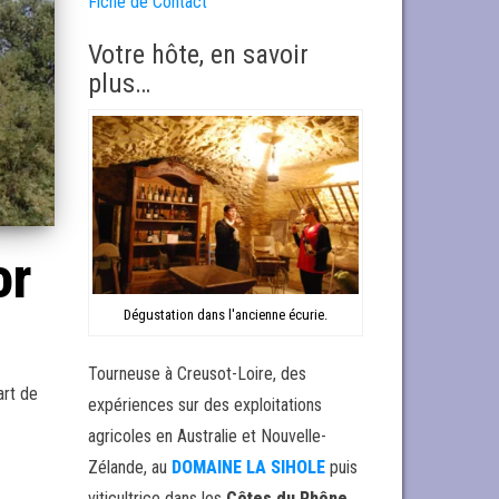
Fiche de Contact
Votre hôte, en savoir
plus…
or
Dégustation dans l'ancienne écurie.
Tourneuse à Creusot-Loire, des
art de
expériences sur des exploitations
agricoles en Australie et Nouvelle-
Zélande, au
DOMAINE LA SIHOLE
puis
viticultrice dans les
Côtes du Rhône
,