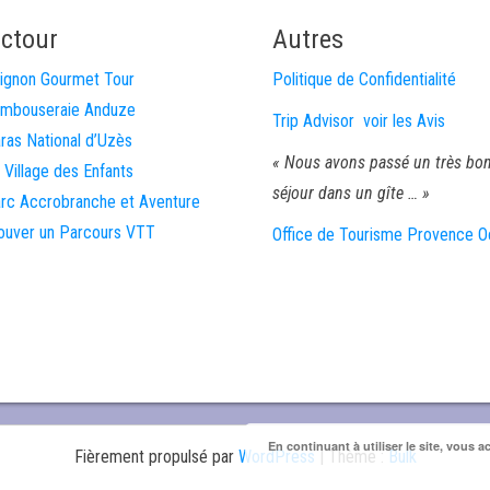
ctour
Autres
ignon Gourmet Tour
Politique de Confidentialité
mbouseraie Anduze
Trip Advisor voir les Avis
ras National d’Uzès
« Nous avons passé un très bon
 Village des Enfants
séjour dans un gîte … »
rc Accrobranche et Aventure
ouver un Parcours VTT
Office de Tourisme Provence O
En continuant à utiliser le site, vous a
Fièrement propulsé par
WordPress
|
Thème :
Bulk