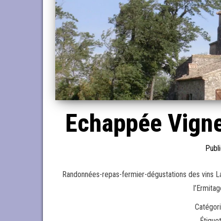
Echappée Vigne
Publ
Randonnées-repas-fermier-dégustations des vins La
l’Ermita
Catégori
Étique