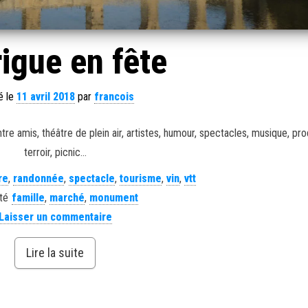
igue en fête
é le
11 avril 2018
par
francois
e amis, théâtre de plein air, artistes, humour, spectacles, musique, pro
terroir, picnic…
re
,
randonnée
,
spectacle
,
tourisme
,
vin
,
vtt
té
famille
,
marché
,
monument
Laisser un commentaire
Lire la suite