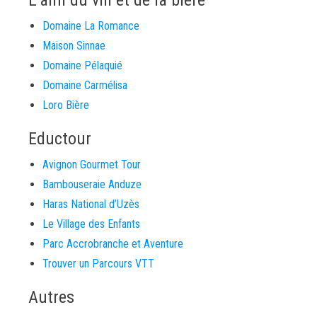
L’ami du vin et de la bière
Domaine La Romance
Maison Sinnae
Domaine Pélaquié
Domaine Carmélisa
Loro Bière
Eductour
Avignon Gourmet Tour
Bambouseraie Anduze
Haras National d’Uzès
Le Village des Enfants
Parc Accrobranche et Aventure
Trouver un Parcours VTT
Autres