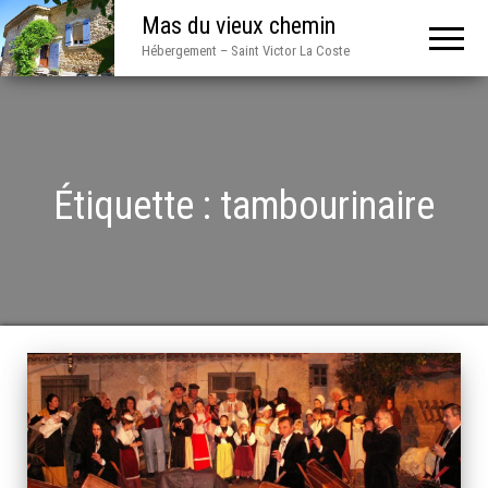
Mas du vieux chemin
Hébergement – Saint Victor La Coste
Étiquette :
tambourinaire