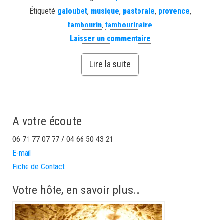
Étiqueté
galoubet
,
musique
,
pastorale
,
provence
,
tambourin
,
tambourinaire
Laisser un commentaire
Lire la suite
A votre écoute
06 71 77 07 77 / 04 66 50 43 21
E-mail
Fiche de Contact
Votre hôte, en savoir plus…